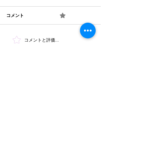
コメント
0.0 / 5（0）
10月の玄関アート
井戸端会議の輪
コメントと評価...
​法人概要
​沿革​
個人情報保護規定
協力機関
​情報公開
みどり保育園 TEL
046-223-7555
​〒243-0031 厚木市戸室3-3-11
もみじ保育園 TEL
046-244-4670
​〒243-0005 厚木市松枝1-1-3