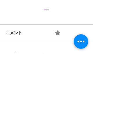
コメント
0.0 / 5（0）
梅 ② お味は如何？
梅 ① 何を作り
コメントと評価...
​法人概要
​沿革​
個人情報保護規定
協力機関
​情報公開
みどり保育園 TEL
046-223-7555
​〒243-0031 厚木市戸室3-3-11