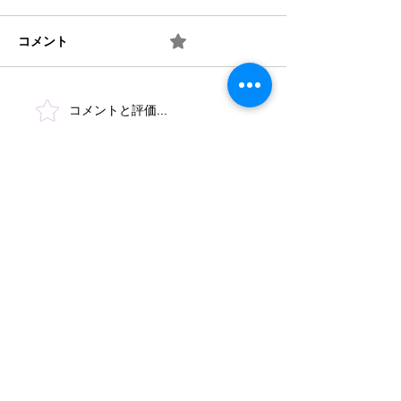
コメント
0.0 / 5（0）
梅 ② お味は如何？
梅 ① 何を作り
コメントと評価...
​法人概要
​沿革​
個人情報保護規定
協力機関
​情報公開
みどり保育園 TEL
046-223-7555
​〒243-0031 厚木市戸室3-3-11
もみじ保育園 TEL
046-244-4670
​〒243-0005 厚木市松枝1-1-3