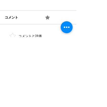
コメント
0.0 / 5（0）
梅 ② お味は如何？
梅 ① 何を作り
コメントと評価...
​法人概要
​沿革​
個人情報保護規定
協力機関
​情報公開
みどり保育園 TEL
046-223-7555
​〒243-0031 厚木市戸室3-3-11
もみじ保育園 TEL
046-244-4670
​〒243-0005 厚木市松枝1-1-3