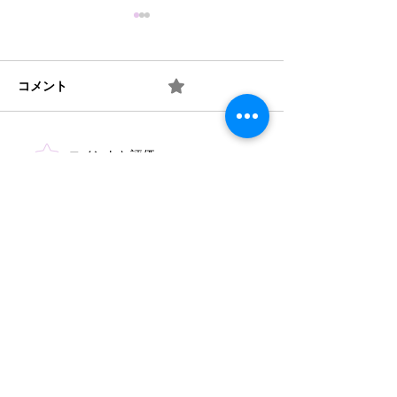
コメント
0.0 / 5（0）
梅 ② お味は如何？
梅 ① 何を作り
コメントと評価...
​法人概要
​沿革​
個人情報保護規定
協力機関
​情報公開
みどり保育園 TEL
046-223-7555
​〒243-0031 厚木市戸室3-3-11