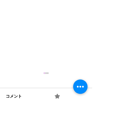
コメント
0.0 / 5（0）
10月の玄関アート
井戸端会議の輪
コメントと評価...