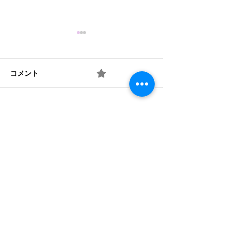
コメント
0.0 / 5（0）
梅 ② お味は如何？
梅 ① 何を作り
コメントと評価...
​法人概要
​沿革​
個人情報保護規定
協力機関
​情報公開