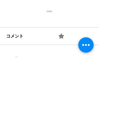
コメント
0.0 / 5（0）
梅 ② お味は如何？
梅 ① 何を作り
コメントと評価...
​法人概要
​沿革​
個人情報保護規定
協力機関
​情報公開
みどり保育園 TEL
046-223-7555
​〒243-0031 厚木市戸室3-3-11