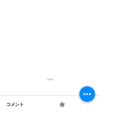
コメント
0.0 / 5（0）
10月の玄関アート
井戸端会議の輪
コメントと評価...