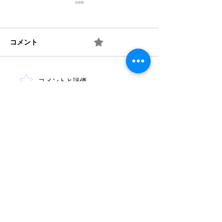
コメント
0.0 / 5（0）
梅 ② お味は如何？
梅 ① 何を作り
コメントと評価...
​法人概要
​沿革​
個人情報保護規定
協力機関
​情報公開
みどり保育園 TEL
046-223-7555
​〒243-0031 厚木市戸室3-3-11
もみじ保育園 TEL
046-244-4670