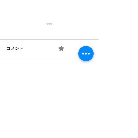
コメント
0.0 / 5（0）
梅 ② お味は如何？
梅 ① 何を作り
コメントと評価...
​法人概要
​沿革​
個人情報保護規定
協力機関
​情報公開