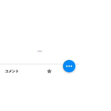
コメント
0.0 / 5（0）
梅 ② お味は如何？
梅 ① 何を作り
コメントと評価...
​法人概要