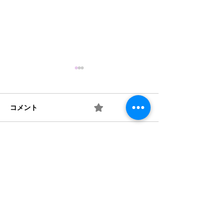
コメント
0.0 / 5（0）
梅 ② お味は如何？
梅 ① 何を作り
コメントと評価...
​法人概要
​沿革​
個人情報保護規定