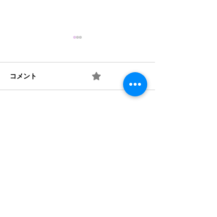
コメント
0.0 / 5（0）
10月の玄関アート
井戸端会議の輪
コメントと評価...
​法人概要
​沿革​
個人情報保護規定
協力機関
​情報公開