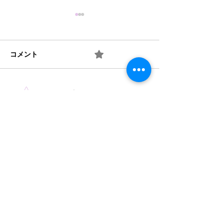
コメント
0.0 / 5（0）
梅 ② お味は如何？
梅 ① 何を作り
コメントと評価...
​法人概要
​沿革​
個人情報保護規定
協力機関
​情報公開
みどり保育園 TEL
046-223-7555
​〒243-0031 厚木市戸室3-3-11