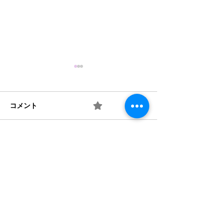
コメント
0.0 / 5（0）
梅 ② お味は如何？
梅 ① 何を作り
コメントと評価...
​法人概要
​沿革​
個人情報保護規定