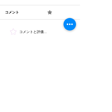
コメント
0.0 / 5（0）
梅 ② お味は如何？
梅 ① 何を作り
コメントと評価...
​法人概要
​沿革​
個人情報保護規定
協力機関
​情報公開
みどり保育園 TEL
046-223-7555
​〒243-0031 厚木市戸室3-3-11
もみじ保育園 TEL
046-244-4670
​〒243-0005 厚木市松枝1-1-3