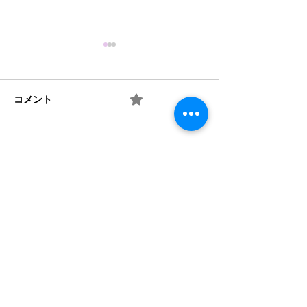
コメント
0.0 / 5（0）
梅 ② お味は如何？
梅 ① 何を作り
コメントと評価...
​法人概要
​沿革​
個人情報保護規定
協力機関
​情報公開