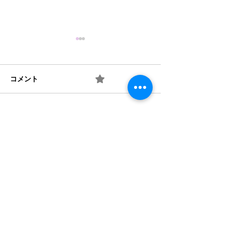
コメント
0.0 / 5（0）
10月の玄関アート
井戸端会議の輪
コメントと評価...
​法人概要
​沿革​
個人情報保護規定
協力機関
​情報公開