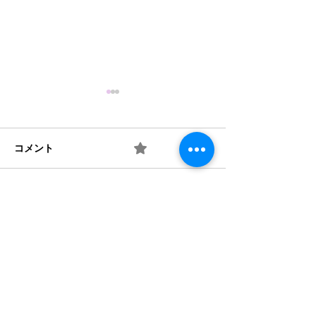
コメント
0.0 / 5（0）
梅 ② お味は如何？
梅 ① 何を作り
コメントと評価...
​法人概要
​沿革​
個人情報保護規定