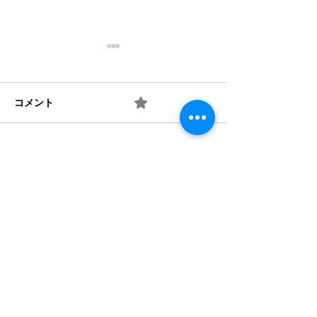
コメント
0.0 / 5（0）
10月の玄関アート
井戸端会議の輪
コメントと評価...
​法人概要
​沿革​
個人情報保護規定
協力機関
​情報公開