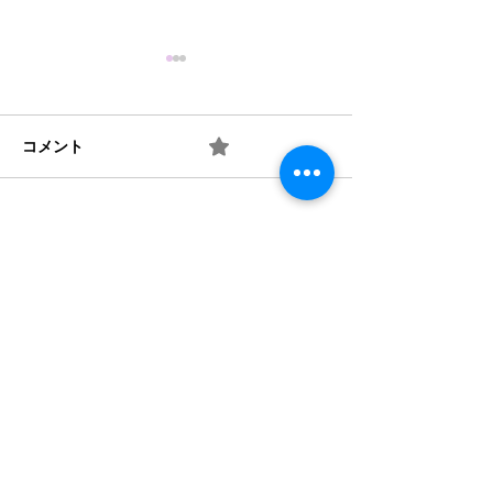
コメント
0.0 / 5（0）
梅 ② お味は如何？
梅 ① 何を作り
コメントと評価...
​法人概要
​沿革​
個人情報保護規定
協力機関
​情報公開
みどり保育園 TEL
046-223-7555