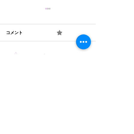
コメント
0.0 / 5（0）
梅 ② お味は如何？
梅 ① 何を作り
コメントと評価...
​法人概要
​沿革​
個人情報保護規定
協力機関
​情報公開
みどり保育園 TEL
046-223-7555
​〒243-0031 厚木市戸室3-3-11