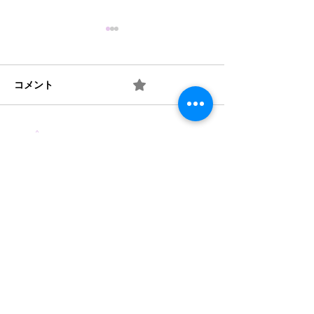
コメント
0.0 / 5（0）
10月の玄関アート
井戸端会議の輪
コメントと評価...
​法人概要
​沿革​
個人情報保護規定
協力機関
​情報公開
みどり保育園 TEL
046-223-7555