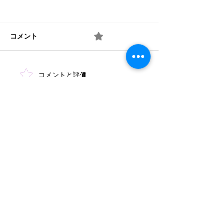
コメント
0.0 / 5（0）
梅 ② お味は如何？
梅 ① 何を作り
コメントと評価...
​法人概要
​沿革​
個人情報保護規定
協力機関
​情報公開
みどり保育園 TEL
046-223-7555
​〒243-0031 厚木市戸室3-3-11
もみじ保育園 TEL
046-244-4670
​〒243-0005 厚木市松枝1-1-3