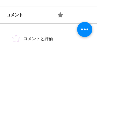
コメント
0.0 / 5（0）
梅 ② お味は如何？
梅 ① 何を作り
コメントと評価...
​法人概要
​沿革​
個人情報保護規定
協力機関
​情報公開
みどり保育園 TEL
046-223-7555
​〒243-0031 厚木市戸室3-3-11
もみじ保育園 TEL
046-244-4670
​〒243-0005 厚木市松枝1-1-3