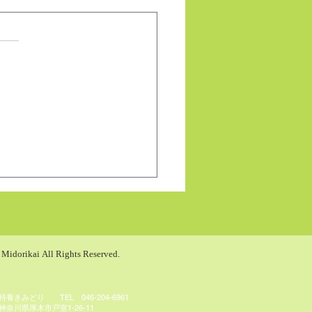
価されています。
せん
端会議の輪が・・・
 Midorikai All Rights Reserved.
特養きみどり TEL 046-204-6961
​神奈川県厚木市戸室1-26-11