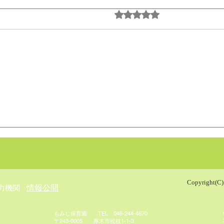
5つ星のうち0と評
まだ評価がありま
10月の玄関アート
井戸
Copyright(C)
​情報公開
力機関
もみじ保育園 TEL 046-244-4670
​〒243-0005 厚木市松枝1-1-3